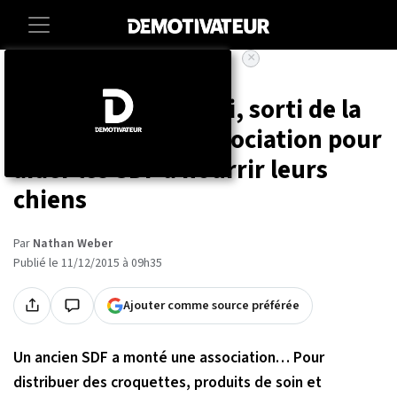
×
Accueil
Societe
Animaux
Un ancien sans-abri, sorti de la
rue, monte une association pour
aider les SDF à nourrir leurs
chiens
Par
Nathan Weber
Publié le 11/12/2015 à 09h35
Ajouter comme source préférée
Un ancien SDF a monté une association… Pour
distribuer des croquettes, produits de soin et