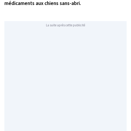
médicaments aux chiens sans-abri.
La suite après cette publicité