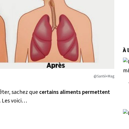
À 
@Santé+Mag
rêter, sachez que
certains aliments permettent
.
Les voici…