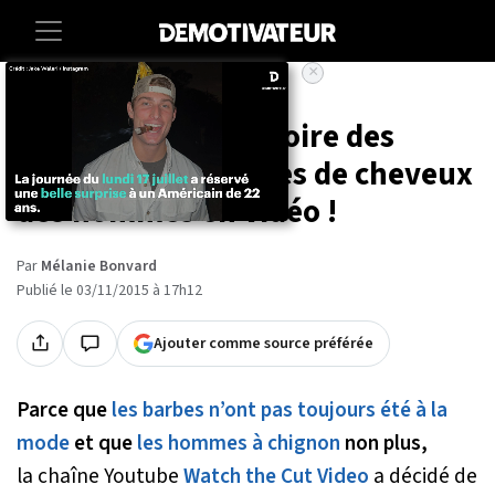
×
Accueil
Culture
Voici 100 ans d’histoire des
tendances de coupes de cheveux
des hommes en vidéo !
Par
Mélanie Bonvard
Publié le 03/11/2015 à 17h12
Ajouter comme source préférée
Parce que
les barbes n’ont pas toujours été à la
mode
et que
les hommes à chignon
non plus,
la chaîne Youtube
Watch the Cut Video
a décidé de