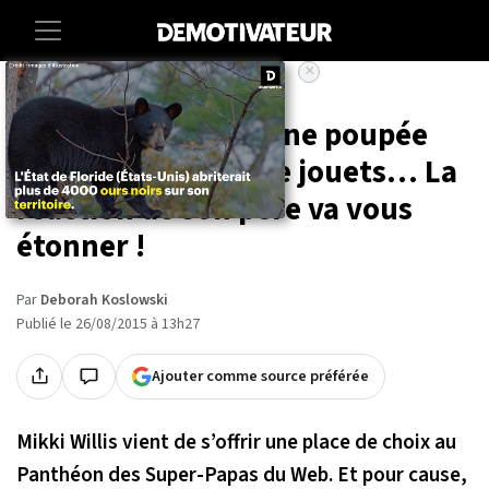
×
Accueil
Societe
Lifestyle
Un enfant choisit une poupée
dans un magasin de jouets… La
réaction de son père va vous
étonner !
Par
Deborah Koslowski
Publié le 26/08/2015 à 13h27
Ajouter comme source préférée
Mikki Willis vient de s’offrir une place de choix au
Panthéon des Super-Papas du Web. Et pour cause,