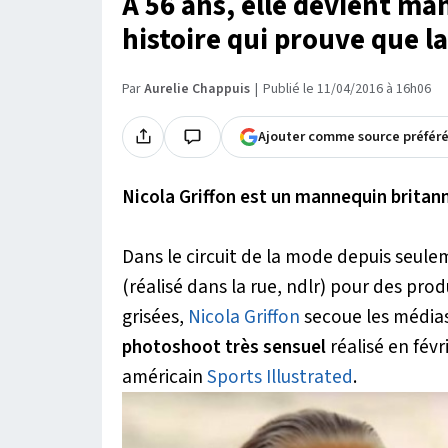
À 56 ans, elle devient ma
histoire qui prouve que l
Par
Aurelie Chappuis
Publié le 11/04/2016 à 16h06
Ajouter comme source préfér
Nicola Griffon est un mannequin britann
Dans le circuit de la mode depuis seulem
(réalisé dans la rue, ndlr) pour des produ
grisées,
Nicola Griffon
secoue les médias 
photoshoot très sensuel
réalisé en fév
américain
Sports Illustrated
.