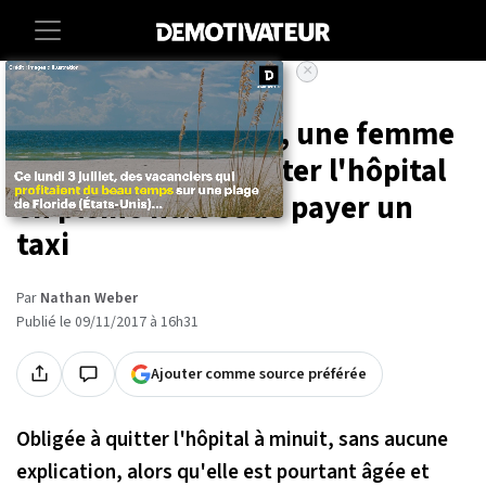
×
Accueil
Societe
Sante
Bretagne : À 80 ans, une femme
a été forcée de quitter l'hôpital
en pleine nuit et de payer un
taxi
Par
Nathan Weber
Publié le 09/11/2017 à 16h31
Ajouter comme source préférée
Obligée à quitter l'hôpital à minuit, sans aucune
explication, alors qu'elle est pourtant âgée et