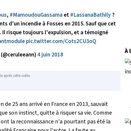
ous
,
#MamoudouGassama
et
#LassanaBathily
?
ts d'un incendie à Fosses en 2015. Sauf que cet
 Il risque toujours l'expulsion, et a témoigné
antmodule
pic.twitter.com/Cots2CU3oQ
À 
 (@ceruleeann)
4 juin 2018
te après cette vidéo
en de 25 ans arrivé en France en 2013, sauvait
e son instinct, quitte à risquer sa vie. Comme
t la reconnaissance n'a pourtant pas été la
lité Française pour l'autre. La faute au