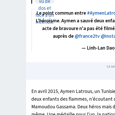
Le point commun entre
#AymenLatr
L'héroïsme. Aymen a sauvé deux enfan
acte de bravoure n'a pas été filmé.
auprès de
@france2tv
@inst
— Linh-Lan Dao
La sui
En avril 2015, Aymen Latrous, un Tunisi
deux enfants des flammes, n'écoutant qu
Mamoudou Gassama. Deux héros mais don
même. Une médaille pour l'un, la nationa