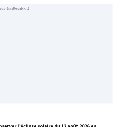
e après cette publicité
erver l’éclipse solaire du 12 août 2026 en