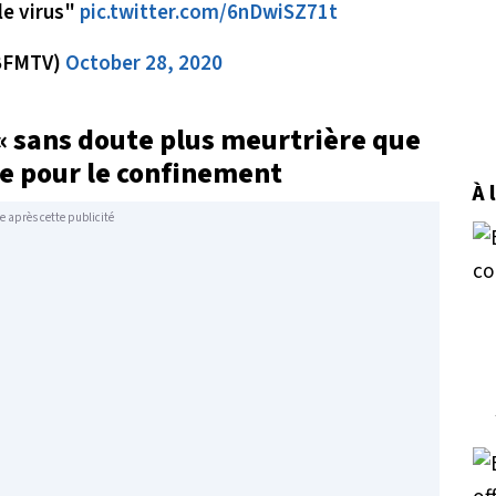
le virus"
pic.twitter.com/6nDwiSZ71t
BFMTV)
October 28, 2020
«
sans doute plus meurtrière que
te pour le confinement
À 
e après cette publicité