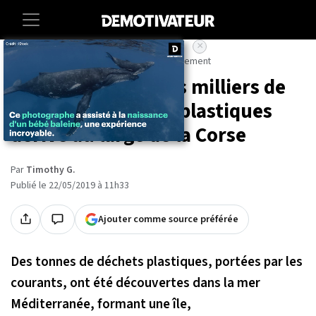
×
Accueil
Societe
Animaux
Environnement
Une île de plusieurs milliers de
tonnes de déchets plastiques
dérive au large de la Corse
Par
Timothy G.
Publié le 22/05/2019 à 11h33
Ajouter comme source préférée
Des tonnes de déchets plastiques, portées par les
courants, ont été découvertes dans la mer
Méditerranée, formant une île,