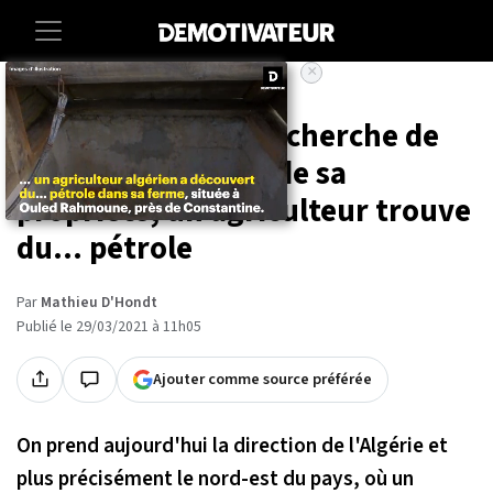
×
Accueil
Societe
Insolite
Algérie : alors qu'il cherche de
l'eau dans les sols de sa
propriété, un agriculteur trouve
du... pétrole
Par
Mathieu D'Hondt
Publié le 29/03/2021 à 11h05
Ajouter comme source préférée
On prend aujourd'hui la direction de l'Algérie et
plus précisément le nord-est du pays, où un