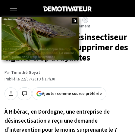
×
Accueil
Societe
Animaux
Environnement
En Dordogne, un désinsectiseur
a été appelé pour supprimer des
cigales trop bruyantes
Par
Timothé Goyat
Publié le 22/07/2019 à 17h30
Ajouter comme source préférée
À Ribérac, en Dordogne, une entreprise de
désinsectisation a reçu une demande
d’intervention pour le moins surprenante le 7