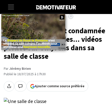
×
Accueil
Societe
Institutrice, elle est condamnée
pour avoir tourné des... vidéos
pornos sur OnlyFans dans sa
salle de classe
Par
Jérémy Birien
Publié le 18/07/2025 à 17h30
Ajouter comme source préférée