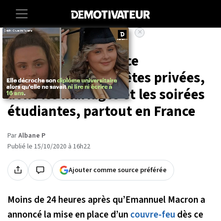
×
Accueil
Societe
Sante
Jean Castex annonce
l'interdiction des fêtes privées,
dont les mariages et les soirées
étudiantes, partout en France
Par
Albane P
Publié le 15/10/2020 à 16h22
Ajouter comme source préférée
Moins de 24 heures après qu’Emannuel Macron a
annoncé la mise en place d’un
couvre-feu
dès ce