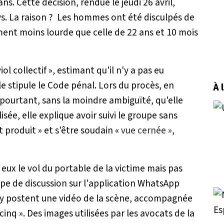
ns. Cette décision, rendue le jeudi 26 avril,
ays. La raison ? Les hommes ont été disculpés de
ment moins lourde que celle de 22 ans et 10 mois
iol collectif », estimant qu'il n'y a pas eu
le stipule le Code pénal. Lors du procès, en
À 
pourtant, sans la moindre ambiguïté, qu'elle
sée, elle explique avoir suivi le groupe sans
st produit »
et s'être soudain «
vue cernée »
,
eux le vol du portable de la victime mais pas
pe de discussion sur l'application WhatsApp
ils y postent une vidéo de la scène, accompagnée
cinq »
. Des images utilisées par les avocats de la