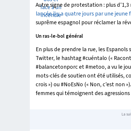
Autre signe de protestation : plus d'1,
lancée il y a quatre jours par une jeun
suprême espagnol pour réclamer la révoc
Un ras-le-bol général
En plus de prendre la rue, les Espanols
Twitter, le hashtag #cuéntalo (« Raconte
#balancetonporc et #metoo, a vu le jour
mots-clés de soutien ont été utilisés,
crois ») ou #NoEsNo (« Non, c'est non »
femmes qui témoignent des agressions et
La sui