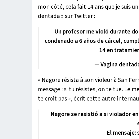
mon côté, cela fait 14 ans que je suis u
dentada » sur Twitter :
Un profesor me violó durante d
condenado a 6 años de cárcel, cumpl
14 en tratamie
— Vagina dentada
« Nagore résista à son violeur à San Fermí
message : si tu résistes, on te tue. Le me
te croit pas »
, écrit cette autre internau
Nagore se resistió a si violador en
El mensaje: s