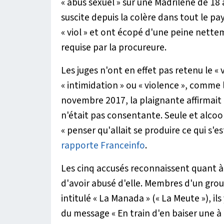
« abus sexuel » sur une Madrilène de 18 a
suscite depuis la colère dans tout le p
« viol » et ont écopé d'une peine nette
requise par la procureure.
Les juges n'ont en effet pas retenu le « v
« intimidation » ou « violence », comme 
novembre 2017, la plaignante affirmait 
n'était pas consentante. Seule et alcooli
«
penser qu'allait se produire ce qui s'e
rapporte Franceinfo
.
Les cinq accusés reconnaissent quant à 
d'avoir abusé d'elle. Membres d'un grou
intitulé « La Manada » (« La Meute »), 
du message
« En train d'en baiser une à 