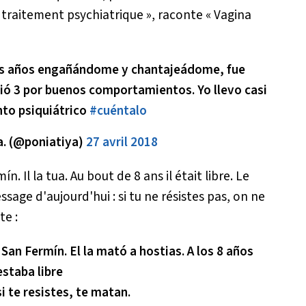
n traitement psychiatrique »
, raconte « Vagina
os años engañándome y chantajeádome, fue
ió 3 por buenos comportamientos. Yo llevo casi
nto psiquiátrico
#cuéntalo
. (@poniatiya)
27 avril 2018
n. Il la tua. Au bout de 8 ans il était libre. Le
ssage d'aujourd'hui : si tu ne résistes pas, on ne
te :
 San Fermín. El la mató a hostias. A los 8 años
estaba libre
i te resistes, te matan.