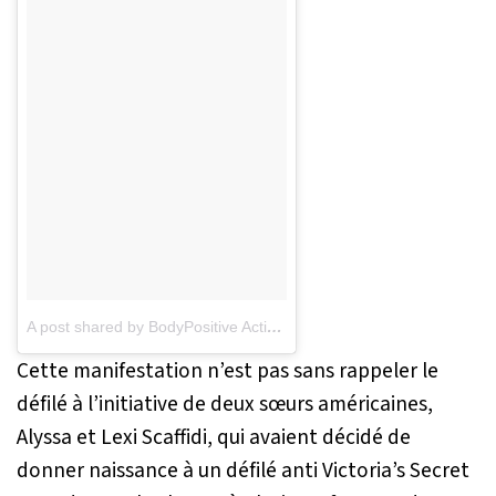
A post shared by BodyPositive Activist Model (@khrystyana)
on
De
Cette manifestation n’est pas sans rappeler le
défilé à l’initiative de deux sœurs américaines,
Alyssa et Lexi Scaffidi, qui avaient décidé de
donner naissance à un défilé anti Victoria’s Secret