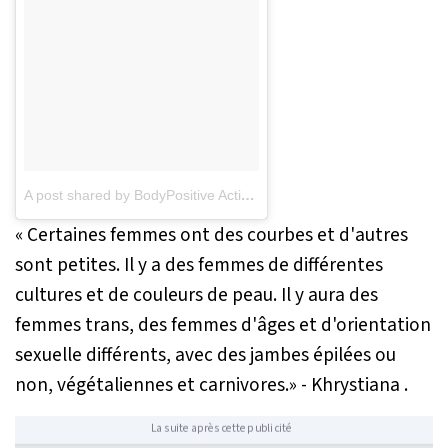
A post shared by BodyPositive Activist Model (@khrystyana)
on
De
« Certaines femmes ont des courbes et d'autres
sont petites. Il y a des femmes de différentes
cultures et de couleurs de peau. Il y aura des
femmes trans, des femmes d'âges et d'orientation
sexuelle différents, avec des jambes épilées ou
non, végétaliennes et carnivores.»
- Khrystiana .
La suite après cette publicité