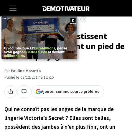
×
Accueil
Societe
Lifestyle
Les anti-anges investissent
Times Square et font un pied de
nez aux préjugés
Par
Pauline Masotta
Publié le 08/12/2017 à 12h15
Ajouter comme source préférée
Qui ne connaît pas les anges de la marque de
lingerie Victoria’s Secret ? Elles sont belles,
possèdent des jambes à n’en plus finir, ont un