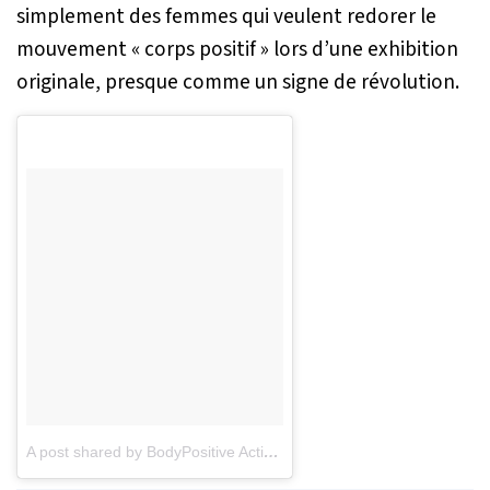
simplement des femmes qui veulent redorer le
mouvement « corps positif » lors d’une exhibition
originale, presque comme un signe de révolution.
A post shared by BodyPositive Activist Model (@khrystyana)
on
De