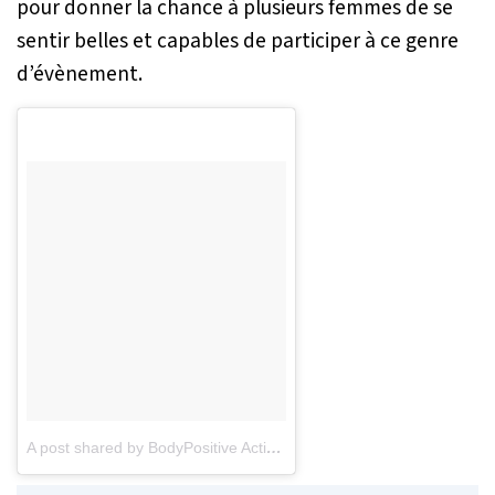
pour donner la chance à plusieurs femmes de se
sentir belles et capables de participer à ce genre
d’évènement.
A post shared by BodyPositive Activist Model (@khrystyana)
on
De