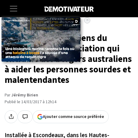
×
Accueil
Animaux
Découvrez « Les Chiens du
Silence », une association qui
entraîne des bergers australiens
à aider les personnes sourdes et
malentendantes
Par
Jérémy Birien
Publié le 14/03/2017 à 12h14
Ajouter comme source préférée
Installée à Escondeaux, dans les Hautes-