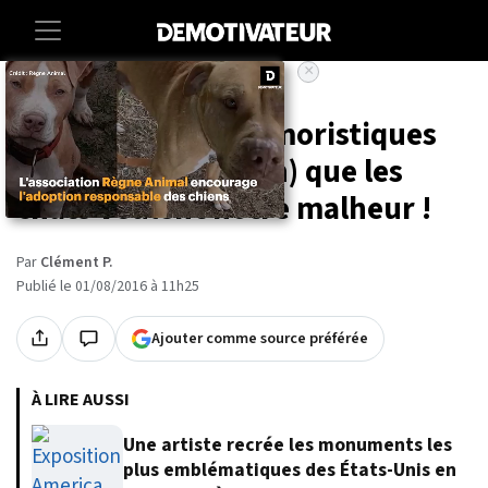
×
Accueil
Art-photographie
18 illustrations humoristiques
qui prouvent (enfin) que les
chats veulent notre malheur !
Par
Clément P.
Publié le 01/08/2016 à 11h25
Ajouter comme source préférée
À LIRE AUSSI
Une artiste recrée les monuments les
plus emblématiques des États-Unis en