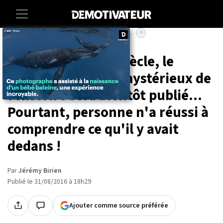
×
Accueil
Culture
Datant du XVème siècle, le
manuscrit le plus mystérieux de
l'Histoire sera bientôt publié...
Pourtant, personne n'a réussi à
comprendre ce qu'il y avait
dedans !
Par
Jérémy Birien
Publié le 31/08/2016 à 18h29
Ajouter comme source préférée