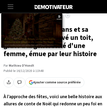
×
Accueil
Societe
Ce jeune SDF de 24 ans et sa
chienne ont retrouvé un toit,
grâce à la générosité d'une
femme, émue par leur histoire
Par
Mathieu D'Hondt
Publié le 16/12/2020 à 11h48
Ajouter comme source préférée
À l’approche des fêtes, voici une belle histoire aux
allures de conte de Noël qui redonne un peu foi en