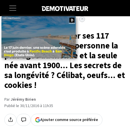
×
Accueil
Societe
Elle vient de souffler ses 117
bougies, elle est la personne la
plus âgée au monde et la seule
née avant 1900... Les secrets de
sa longévité ? Célibat, oeufs... et
cookies !
Par
Jérémy Birien
Publié le 30/11/2016 à 11h35
Ajouter comme source préférée