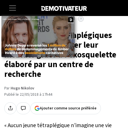
×
Accueil
Sciences
High-tech
Sante
Les personnes tétraplégiques
pourraient retrouver leur
mobilité grâce à l'exosquelette
élaboré par un centre de
recherche
Par
Hugo Nikolov
Publié le 22/05/2018 à 17h44
Ajouter comme source préférée
« Aucun jeune tétraplégique n’imagine une vie