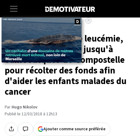
×
Accueil
Societe
Son fils guéri d'une leucémie,
cet homme marche jusqu'à
Saint-Jacques-de-Compostelle
pour récolter des fonds afin
d'aider les enfants malades du
cancer
Par
Hugo Nikolov
Publié le 12/03/2018 à 12h13
Ajouter comme source préférée