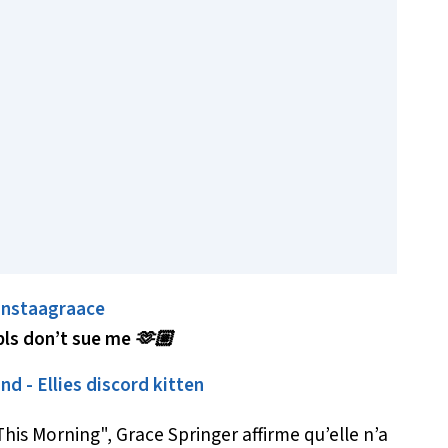
nstaagraace
pls don’t sue me 🫶🏼
nd - Ellies discord kitten
his Morning", Grace Springer affirme qu’elle n’a