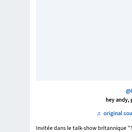
@i
hey andy, 
♬ original sou
Invitée dans le talk-show britannique "T