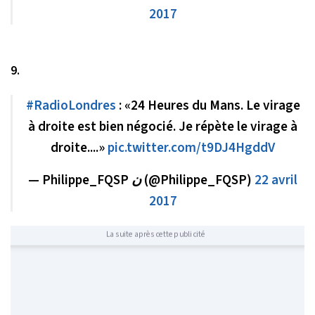
2017
9.
#RadioLondres
: «24 Heures du Mans. Le virage
à droite est bien négocié. Je répète le virage à
droite....»
pic.twitter.com/t9DJ4HgddV
— Philippe_FQSP ن (@Philippe_FQSP)
22 avril
2017
La suite après cette publicité