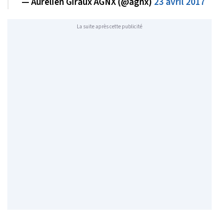
— Aurélien Giraux AGNX (@agnx)
23 avril 2017
La suite après cette publicité