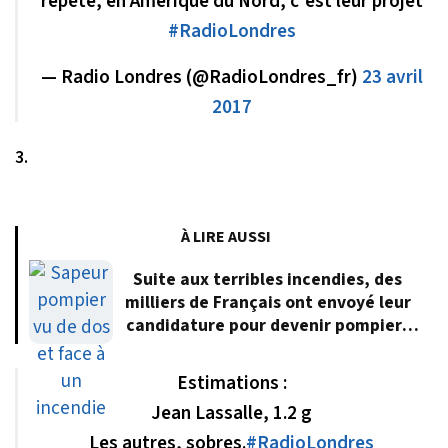
répète, en Amérique du Nord, c'est leur projet
#RadioLondres
— Radio Londres (@RadioLondres_fr)
23 avril
2017
3.
À LIRE AUSSI
Suite aux terribles incendies, des
milliers de Français ont envoyé leur
candidature pour devenir pompiers
volontaires
Estimations :
Jean Lassalle, 1.2 g
Les autres, sobres.
#RadioLondres