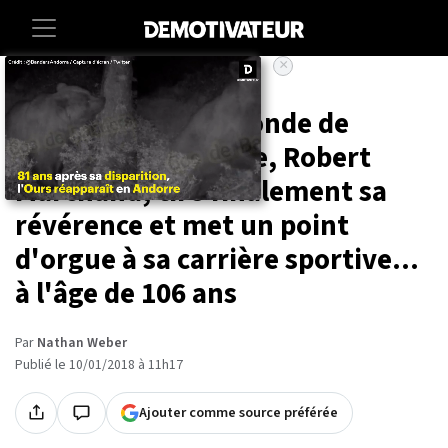
×
Accueil
Societe
Sport
Le champion du monde de
cyclisme centenaire, Robert
Marchand, tire finalement sa
révérence et met un point
d'orgue à sa carrière sportive...
à l'âge de 106 ans
Par
Nathan Weber
Publié le 10/01/2018 à 11h17
Ajouter comme source préférée