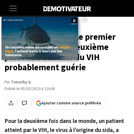
×
Accueil
Societe
Sante
Sida : 10 ans après le premier
cas mondial, une deuxième
personne atteinte du VIH
probablement guérie
Par
Timothy G.
Publié le 05/03/2019 à 11h36
Ajouter comme source préférée
Pour la deuxième fois dans le monde, un patient
atteint par le VIH, le virus à l’origine du sida, a