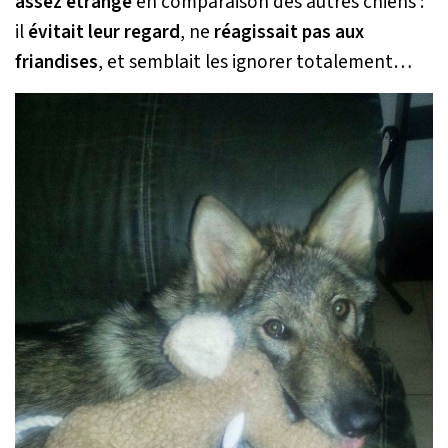
assez étrange
en comparaison des autres chiens :
il
évitait leur regard
, ne
réagissait pas aux
friandises
, et semblait les ignorer totalement…