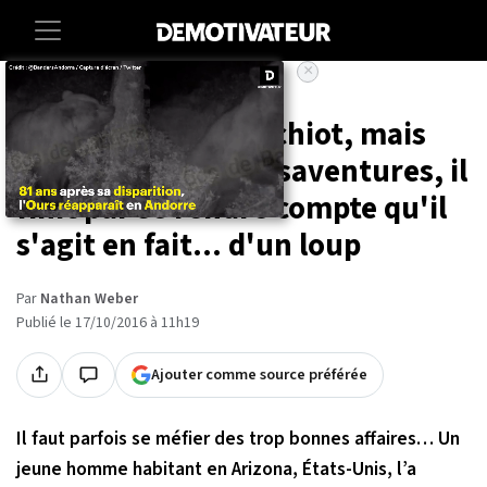
×
Accueil
Societe
Insolite
Animaux
Il croit adopter un chiot, mais
après quelques mésaventures, il
finit par se rendre compte qu'il
s'agit en fait... d'un loup
Par
Nathan Weber
Publié le 17/10/2016 à 11h19
Ajouter comme source préférée
Il faut parfois se méfier des trop bonnes affaires… Un
jeune homme habitant en Arizona, États-Unis, l’a