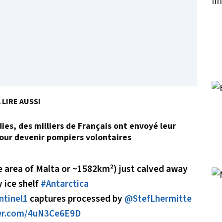
 LIRE AUSSI
dies, des milliers de Français ont envoyé leur
our devenir pompiers volontaires
e area of Malta or ~1582km²) just calved away
 ice shelf
#Antarctica
ntinel1
captures processed by
@StefLhermitte
ter.com/4uN3Ce6E9D