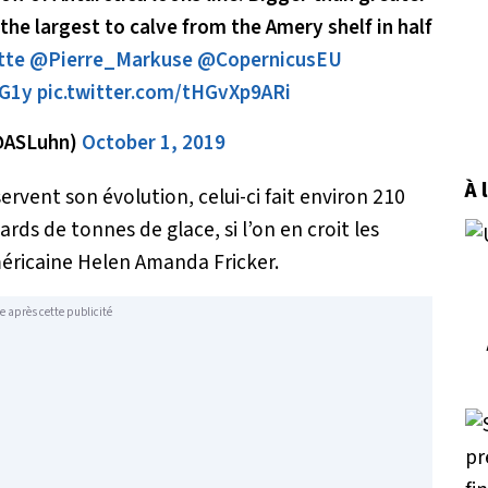
he largest to calve from the Amery shelf in half
tte
@Pierre_Markuse
@CopernicusEU
MG1y
pic.twitter.com/tHGvXp9ARi
(@ASLuhn)
October 1, 2019
À 
ervent son évolution, celui-ci fait environ 210
rds de tonnes de glace, si l’on en croit les
méricaine Helen Amanda Fricker.
e après cette publicité