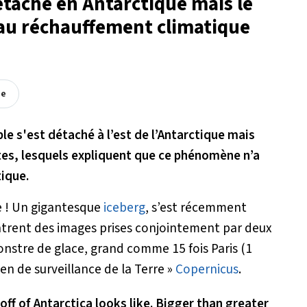
tache en Antarctique mais le
au réchauffement climatique
ée
le s'est détaché à l’est de l’Antarctique mais
istes, lesquels expliquent que ce phénomène n’a
tique.
te ! Un gigantesque
iceberg
, s’est récemment
trent des images prises conjointement par deux
onstre de glace, grand comme 15 fois Paris (1
n de surveillance de la Terre »
Copernicus
.
off of Antarctica looks like. Bigger than greater