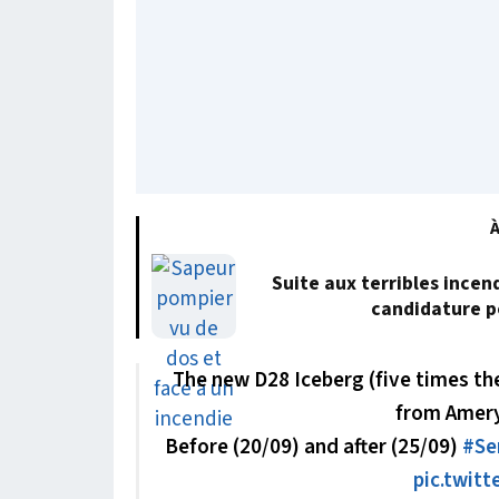
À
Suite aux terribles incen
candidature p
The new D28 Iceberg (five times th
from Amery
Before (20/09) and after (25/09)
#Se
pic.twit