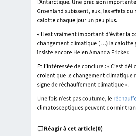
l’Antarctique. Une précision importante c
Groenland subissent, eux, les effets du
calotte chaque jour un peu plus.
«
Il est vraiment important d’éviter la c
changement climatique (…) la calotte gl
insiste encore Helen Amanda Fricker.
Et l’intéressée de conclure : «
C’est déli
croient que le changement climatique n
signe de réchauffement climatique
».
Une fois n’est pas coutume, le
réchauf
climatosceptiques peuvent dormir tranq
Réagir à cet article
(
0
)