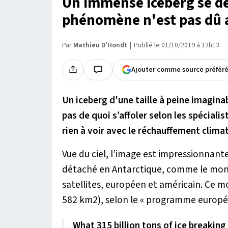
Un immense iceberg se dé
phénomène n'est pas dû 
Par
Mathieu D'Hondt
Publié le 01/10/2019 à 12h13
Ajouter comme source préfér
Un iceberg d'une taille à peine imaginab
pas de quoi s’affoler selon les spécial
rien à voir avec le réchauffement clima
Vue du ciel, l’image est impressionnan
détaché en Antarctique, comme le mon
satellites, européen et américain. Ce m
582 km2), selon le « programme europée
What 315 billion tons of ice breaking 