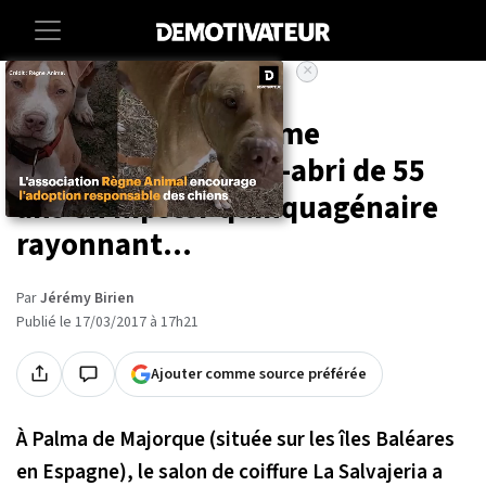
×
Accueil
Un relooking extrême
transforme ce sans-abri de 55
ans en hipster quinquagénaire
rayonnant...
Par
Jérémy Birien
Publié le 17/03/2017 à 17h21
Ajouter comme source préférée
À Palma de Majorque (située sur les îles Baléares
en Espagne), le salon de coiffure La Salvajeria a