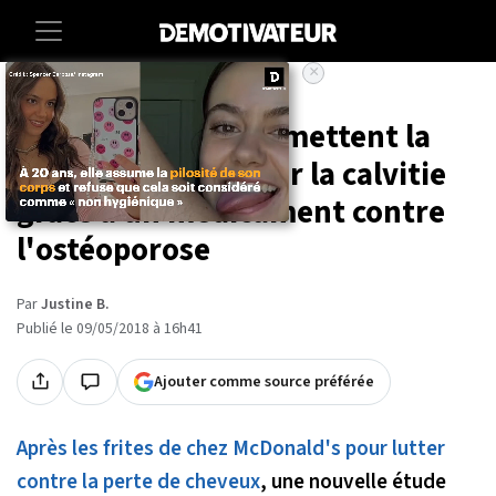
×
Accueil
Sante
Des scientifiques émettent la
possibilité de traiter la calvitie
grâce à un médicament contre
l'ostéoporose
Par
Justine B.
Publié le 09/05/2018 à 16h41
Ajouter comme source préférée
Après les frites de chez McDonald's pour lutter
contre la perte de cheveux
, une nouvelle étude