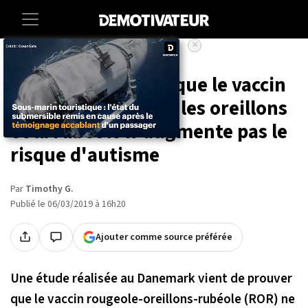
×
Accueil
Societe
Sante
Une étude conclut que le vaccin
contre la rougeole, les oreillons
et la rubéole n'augmente pas le
risque d'autisme
Par
Timothy G.
Publié le 06/03/2019 à 16h20
Ajouter comme source préférée
Une étude réalisée au Danemark vient de prouver
que le vaccin rougeole-oreillons-rubéole (ROR) ne