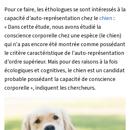
Pour ce faire, les éthologues se sont intéressés à la
capacité d’auto-représentation chez le
chien
:
«
Dans cette
é
tude, nous avons
é
tudi
é
la
conscience corporelle chez une esp
è
ce (le chien)
qui n'a pas encore
é
t
é
montr
é
e comme poss
é
dant
le crit
è
re caract
é
ristique de l'auto-repr
é
sentation
d'ordre sup
é
rieur. Mais pour des raisons
à
la fois
é
cologiques et cognitives, le chien est un candidat
probable poss
é
dant la capacit
é
de conscience
corporelle
», indiquent les chercheurs.