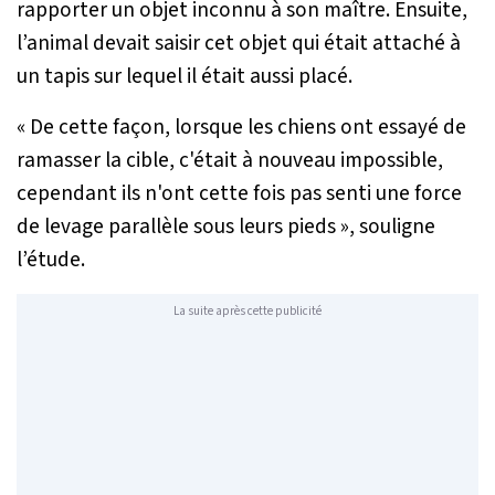
rapporter un objet inconnu à son maître. Ensuite,
l’animal devait saisir cet objet qui était attaché à
un tapis sur lequel il était aussi placé.
«
De cette fa
ç
on, lorsque les chiens ont essay
é
de
ramasser la cible, c'
é
tait
à
nouveau impossible,
cependant ils n'ont cette fois pas senti une force
de levage parall
è
le sous leurs pieds
», souligne
l’étude.
La suite après cette publicité