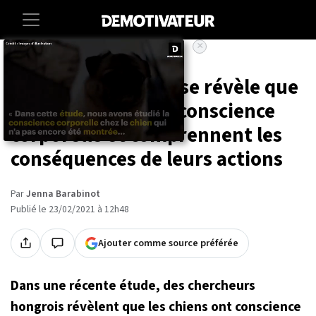
×
Accueil
Societe
Animaux
Une étude hongroise révèle que
les chiens ont une conscience
corporelle et comprennent les
conséquences de leurs actions
Par
Jenna Barabinot
Publié le 23/02/2021 à 12h48
Ajouter comme source préférée
Dans une récente étude, des chercheurs
hongrois révèlent que les chiens ont conscience