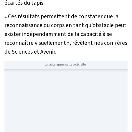
écartés du tapis.
« Ces r
é
sultats permettent de constater que la
reconnaissance du corps en tant qu'obstacle peut
exister ind
é
pendamment de la capacit
é
à
se
reconna
î
tre visuellement »
, révèlent nos confrères
de Sciences et Avenir.
La suite après cette publicité