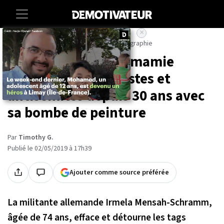
×
Accueil
Societe
Culture
Art-photographie
En Allemagne, une mamie
chasse les tags racistes et
antisémites depuis 30 ans avec
sa bombe de peinture
Par
Timothy G.
Publié le 02/05/2019 à 17h39
Ajouter comme source préférée
La militante allemande Irmela Mensah-Schramm,
âgée de 74 ans, efface et détourne les tags