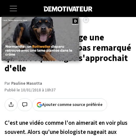
×
Accueil
Societe
Animaux
Cette baleine protège une
femme qui n'avait pas remarqué
qu'un requin-tigre s'approchait
d'elle
Par
Pauline Masotta
Publié le 10/01/2018 à 18h37
Ajouter comme source préférée
C'est une vidéo comme l'on aimerait en voir plus
souvent. Alors qu'une biologiste nageait aux