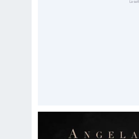
La suit