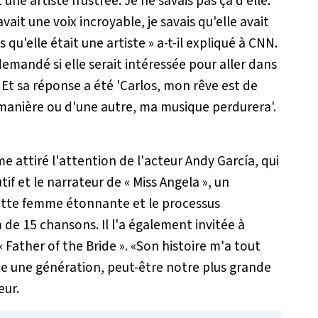
 une artiste frustrée. Je ne savais pas ça d'elle.
avait une voix incroyable, je savais qu'elle avait
 qu'elle était une artiste »
a-t-il expliqué à CNN.
 demandé si elle serait intéressée pour aller dans
 Et sa réponse a été 'Carlos, mon rêve est de
 manière ou d'une autre, ma musique perdurera'.
e attiré l'attention de l'acteur Andy García, qui
if et le narrateur de « Miss Angela », un
cette femme étonnante et le processus
de 15 chansons. Il l'a également invitée à
 Father of the Bride ». «Son histoire m'a tout
e une génération, peut-être notre plus grande
eur.