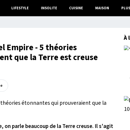
LIFESTYLE
INSOLITE
CUISINE
MAISON
PLU
À 
el Empire - 5 théories
nt que la Terre est creuse
ée
e
, on parle beaucoup de la Terre creuse. Il s'agit