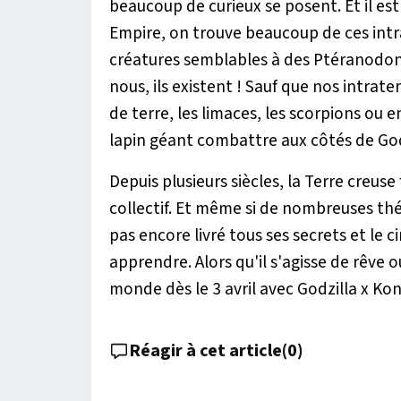
beaucoup de curieux se posent. Et il es
Empire
, on trouve beaucoup de ces intra
créatures semblables à des Ptéranodo
nous, ils existent ! Sauf que nos intrate
de terre, les limaces, les scorpions ou e
lapin géant combattre aux côtés de God
Depuis plusieurs siècles, la Terre creuse
collectif. Et même si de nombreuses thé
pas encore livré tous ses secrets et le
apprendre. Alors qu'il s'agisse de rêve 
monde dès le 3 avril avec
Godzilla x Ko
Réagir à cet article
(
0
)