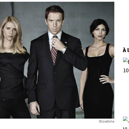
À 
Showtime