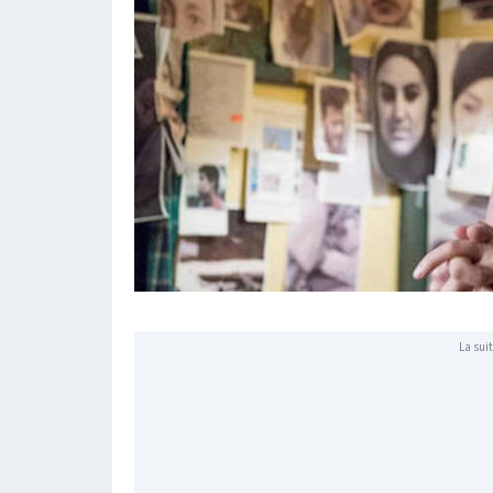
La suit