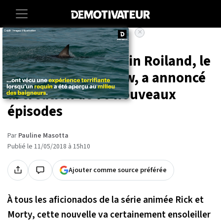
×
Accueil
Entertainment
Series
Rick et Morty : Justin Roiland, le
co-créateur du show, a annoncé
la création de 70 nouveaux
épisodes
Par
Pauline Masotta
Publié le 11/05/2018 à 15h10
Ajouter comme source préférée
À tous les aficionados de la série animée Rick et
Morty, cette nouvelle va certainement ensoleiller