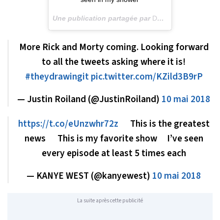
Une publication partagée par
Dan Harmon
(@danh
More Rick and Morty coming. Looking forward
to all the tweets asking where it is!
#theydrawingit
pic.twitter.com/KZild3B9rP
— Justin Roiland (@JustinRoiland)
10 mai 2018
https://t.co/eUnzwhr72z
This is the greatest
news This is my favorite show I’ve seen
every episode at least 5 times each
— KANYE WEST (@kanyewest)
10 mai 2018
La suite après cette publicité