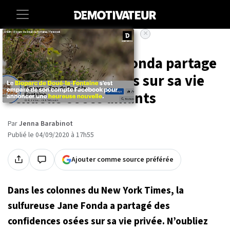
×
Accueil
Entertainment
People
Sans tabou, Jane Fonda partage
des anecdotes osées sur sa vie
sexuelle et ses amants
Par
Jenna Barabinot
Publié le 04/09/2020 à 17h55
Ajouter comme source préférée
Dans les colonnes du New York Times, la
sulfureuse Jane Fonda a partagé des
confidences osées sur sa vie privée. N’oubliez