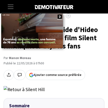
×
Accueil
Entertainment
Series
La réaction très froide d'Hideo
Kojima au nouveau film Silent
Hill inquiète déjà les fans
Par
Manon Moreau
Publié le 22/05/2026 à 07h00
Ajouter comme source préférée
Sommaire