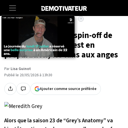
×
Accueil
Entertainment
Series
Une nouvelle série spin-off de
“Grey's Anatomy” est en
préparation, les fans aux anges
Par
Lisa Guinot
Publié le 20/05/2026 à 13h30
Ajouter comme source préférée
Alors que la saison 23 de “Grey’s Anatomy” va