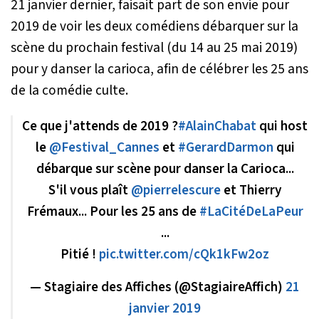
21 janvier dernier, faisait part de son envie pour
2019 de voir les deux comédiens débarquer sur la
scène du prochain festival (du 14 au 25 mai 2019)
pour y danser la carioca, afin de célébrer les 25 ans
de la comédie culte.
Ce que j'attends de 2019 ?
#AlainChabat
qui host
le
@Festival_Cannes
et
#GerardDarmon
qui
débarque sur scène pour danser la Carioca...
S'il vous plaît
@pierrelescure
et Thierry
Frémaux... Pour les 25 ans de
#LaCitéDeLaPeur
...
Pitié !
pic.twitter.com/cQk1kFw2oz
— Stagiaire​ des Affiches (@StagiaireAffich)
21
janvier 2019