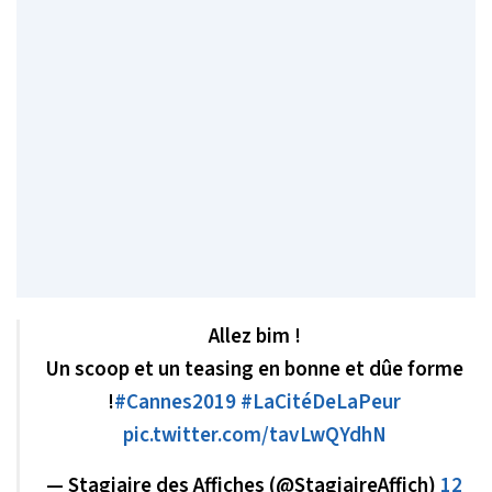
Allez bim !
Un scoop et un teasing en bonne et dûe forme
!
#Cannes2019
#LaCitéDeLaPeur
pic.twitter.com/tavLwQYdhN
— Stagiaire​ des Affiches (@StagiaireAffich)
12