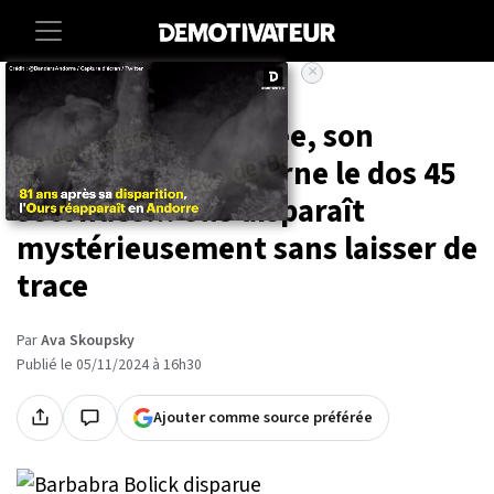
×
Accueil
Societe
Insolite
En pleine randonnée, son
compagnon lui tourne le dos 45
secondes... elle disparaît
mystérieusement sans laisser de
trace
Par
Ava Skoupsky
Publié le 05/11/2024 à 16h30
Ajouter comme source préférée