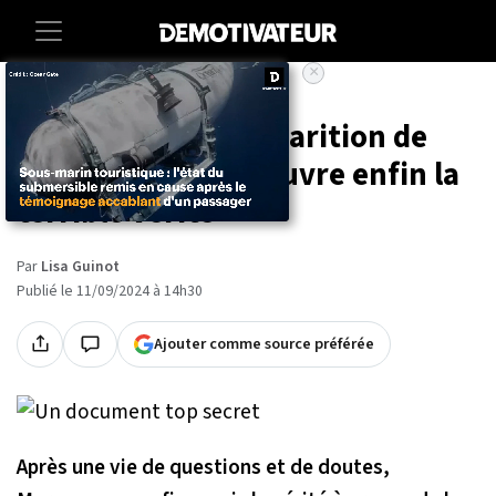
×
Accueil
Societe
Lifestyle
50 ans après la disparition de
son mari, elle découvre enfin la
terrible vérité
Par
Lisa Guinot
Publié le 11/09/2024 à 14h30
Ajouter comme source préférée
Après une vie de questions et de doutes,