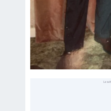
La suit