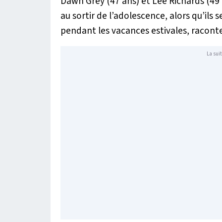
Dawn Grey (47 ans) et Lee Richards (49 a
au sortir de l’adolescence, alors qu’ils
pendant les vacances estivales, racont
La suit