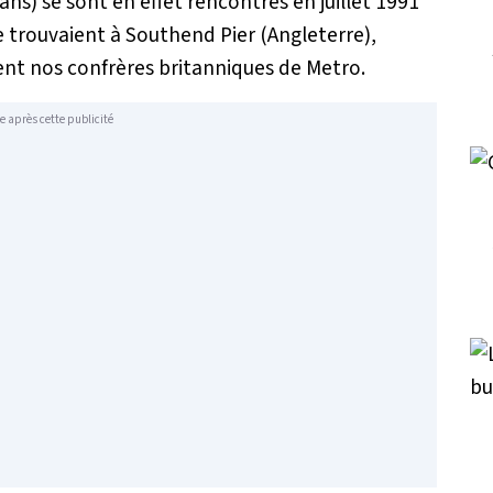
ns) se sont en effet rencontrés en juillet 1991
 se trouvaient à Southend Pier (Angleterre),
ent nos confrères britanniques de Metro.
e après cette publicité