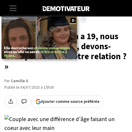
×
Accueil
Lifestyle
« J'ai 59 ans, elle en a 19, nous
sommes amoureux, devons-
nous poursuivre notre relation ?
»
Par
Camille V.
Publié le 04/07/2025 à 15h30
Ajouter comme source préférée