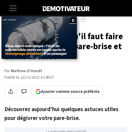
×
Accueil
Lifestyle
Astuces : voici ce qu'il faut faire
pour dégivrer son pare-brise et
éviter la casse
Par
Mathieu D'Hondt
Publié le 22/12/2021 à 14h37
Ajouter comme source préférée
Découvrez aujourd'hui quelques astuces utiles
pour dégivrer votre pare-brise.
La suite après cette publicité