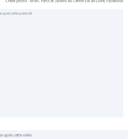
Crédit photo : APJRC Parcs et Jardins du Centre Val de Loire/ Facebook
e après cette publicité
te après cette vidéo