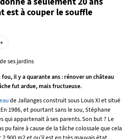
ndonné à seulement 20 ans
t est à couper le souffle
ée
 fou, il y a quarante ans : rénover un château
tâche fut ardue, mais fructueuse.
eau
de Jallanges construit sous Louis XI et situé
 En 1986, et pourtant sans le sou, Stéphane
es qui appartenait à ses parents. Son but ? Le
s pu faire à cause de la tâche colossale que cela
ait 2 900 m2 et qu’il est en très mauvais état.