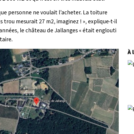
 que personne ne voulait l’acheter. La toiture
s trou mesurait 27 m2, imaginez !
», explique-t-il
années, le château de Jallanges «
était englouti
taire.
À 