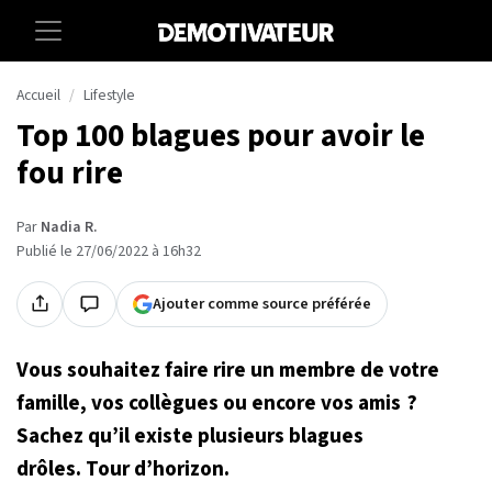
Accueil
Lifestyle
Top 100 blagues pour avoir le
fou rire
Par
Nadia R.
Publié le 27/06/2022 à 16h32
Ajouter comme source préférée
Vous souhaitez faire rire un membre de votre
famille, vos collègues ou encore vos amis
?
Sachez qu
’
il existe plusieurs blagues
dr
ô
les.
Tour d
’
horizon.